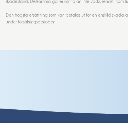
skadestånd. Detsamma gäller om talan inte väcks senast inom tio år 
Den högsta ersättning som kan betalas ut för en enskild skada är 
under försäkringsperioden.