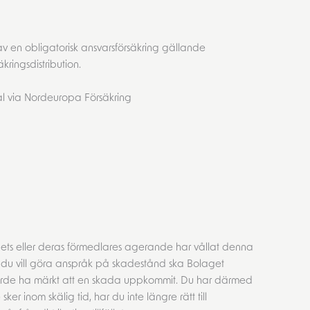
v en obligatorisk ansvarsförsäkring gällande
kringsdistribution.
lial via Nordeuropa Försäkring
gets eller deras förmedlares agerande har vållat denna
Om du vill göra anspråk på skadestånd ska Bolaget
r borde ha märkt att en skada uppkommit. Du har därmed
ker inom skälig tid, har du inte längre rätt till