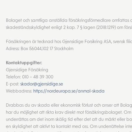
Bolaget och samtliga anställda försäkringsförmedlare omfattas a
skadeståndsskyldighet enligt 2 kap. 7 § lagen (2018:1219) om försä
Försäkringen är tecknad hos
Gjensidige Forsikring ASA, svensk fi
Adress
:
Box 56044,102 17 Stockholm
Kontaktuppgifter:
Gjensidige Försäkring
Telefon: 010 – 48 39 300
E-post:
skador@gjensidige.se
Webbadress:
https://nordeuropa.se/anmal-skada
Drabbas du av skada eller ekonomisk förlust och anser att Bola
har du möjlighet att rikta krav direkt mot försäkringsbolaget. 
underrättas om det inom skälig tid efter det att du märkt elle
en skyldighet att aktivt ta kontakt med oss. Om underrättelse inte s